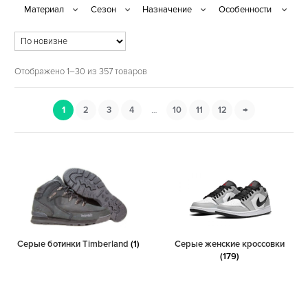
Отображено 1–30 из 357 товаров
1
2
3
4
…
10
11
12
→
Серые ботинки Timberland
(1)
Серые женские кроссовки
(179)