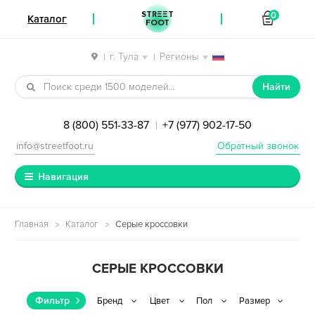
STREET
0
Каталог
FOOT
г. Тула
Регионы
|
|
Перейти к навигации
Перейти к содержимому
Найти
8 (800) 551-33-87
+7 (977) 902-17-50
|
info@streetfoot.ru
Обратный звонок
Навигация
Главная
Каталог
Серые кроссовки
СЕРЫЕ КРОССОВКИ
Фильтр