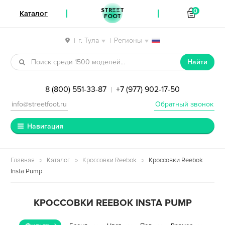
STREET
0
Каталог
FOOT
г. Тула
Регионы
|
|
Перейти к навигации
Перейти к содержимому
Найти
8 (800) 551-33-87
+7 (977) 902-17-50
|
info@streetfoot.ru
Обратный звонок
Навигация
Главная
Каталог
Кроссовки Reebok
Кроссовки Reebok
Insta Pump
КРОССОВКИ REEBOK INSTA PUMP