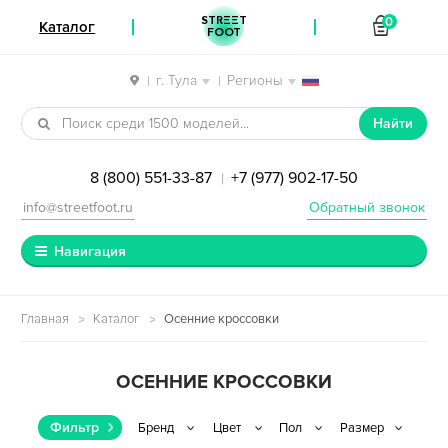
STREET
0
Каталог
FOOT
г. Тула
Регионы
|
|
Перейти к навигации
Перейти к содержимому
Найти
8 (800) 551-33-87
+7 (977) 902-17-50
|
info@streetfoot.ru
Обратный звонок
Навигация
Главная
Каталог
Осенние кроссовки
ОСЕННИЕ КРОССОВКИ
Фильтр