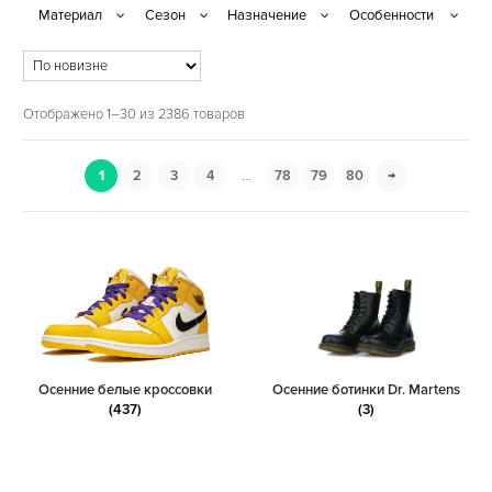
Отображено 1–30 из 2386 товаров
1
2
3
4
…
78
79
80
→
Осенние белые кроссовки
Осенние ботинки Dr. Martens
(437)
(3)