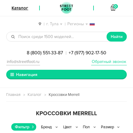
STREET
0
Каталог
FOOT
г. Тула
Регионы
|
|
Перейти к навигации
Перейти к содержимому
Найти
8 (800) 551-33-87
+7 (977) 902-17-50
|
info@streetfoot.ru
Обратный звонок
Навигация
Главная
Каталог
Кроссовки Merrell
КРОССОВКИ MERRELL
Фильтр