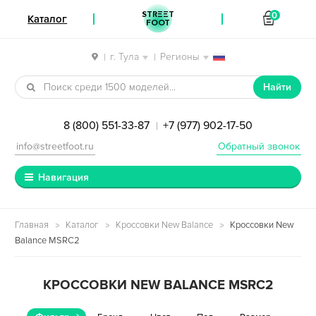
STREET
0
Каталог
FOOT
г. Тула
Регионы
|
|
Перейти к навигации
Перейти к содержимому
Найти
8 (800) 551-33-87
+7 (977) 902-17-50
|
info@streetfoot.ru
Обратный звонок
Навигация
Главная
Каталог
Кроссовки New Balance
Кроссовки New
Balance MSRC2
КРОССОВКИ NEW BALANCE MSRC2