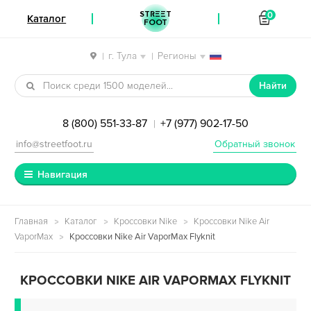
STREET
0
Каталог
FOOT
г. Тула
Регионы
|
|
Перейти к навигации
Перейти к содержимому
Найти
8 (800) 551-33-87
+7 (977) 902-17-50
|
info@streetfoot.ru
Обратный звонок
Навигация
Главная
Каталог
Кроссовки Nike
Кроссовки Nike Air
VaporMax
Кроссовки Nike Air VaporMax Flyknit
КРОССОВКИ NIKE AIR VAPORMAX FLYKNIT